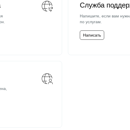
а
Служба поддер
мя
Напишите, если вам нужн
он.
по услугам.
Написать
ена,